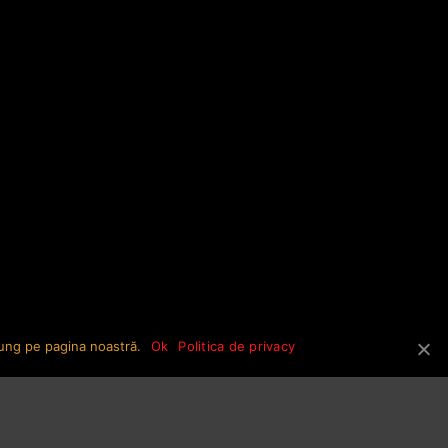
Septembrie 2020
Iunie 2020
CATEGORII
Campanie
Education
Evenimente
Fără Categorie
HIV/SIDA
Povesti
jung pe pagina noastră.
Ok
Politica de privacy